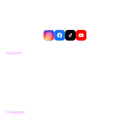
Cocora y el Eje Cafetero.
Experiencias auténticas con guías
locales expertos.
Support
Términos y condiciones
Política de privacidad
Política de cancelación
Trabaja con nosotros
Aliados comerciales
Company
Sobre nosotros