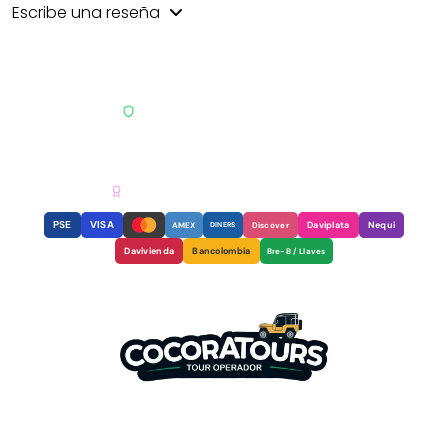
Escribe una reseña
PAGO SEGURO · ENCRIPTACIÓN SSL
RNT
REGISTRO NACIONAL DE TURISMO
AGENCIA RECONOCIDA & CERTIFICADA
PSE
VISA
Daviplata
Nequi
AMEX
DINERS
Discover
Davivienda
Bancolombia
Bre-B / Llaves
Somos tu mejor aliado para
descubrir la magia del Valle del