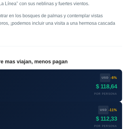
"La Línea" con sus neblinas y fuertes vientos.
trar en los bosques de palmas y contemplar vistas
ros, ¡podemos incluir una visita a una hermosa cascada
re mas viajan, menos pagan
-6%
USD
$ 118,64
POR PERSONA
-11%
USD
$ 112,33
POR PERSONA