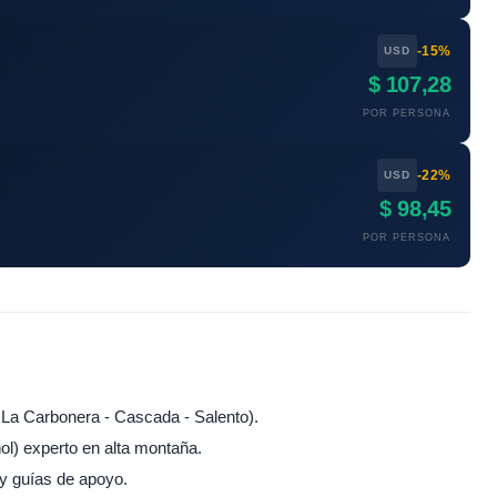
-15%
USD
$ 107,28
POR PERSONA
-22%
USD
$ 98,45
POR PERSONA
- La Carbonera - Cascada - Salento).
ñol) experto en alta montaña.
y guías de apoyo.