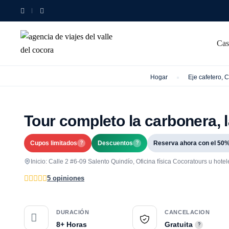
Cas
Hogar
Eje cafetero, 
Tour completo la carbonera, l
Cupos limitados
Descuentos
Reserva ahora con el 50
?
?
Inicio: Calle 2 #6-09 Salento Quindío, Oficina física Cocoratours u hotel
5 opiniones
DURACIÓN
CANCELACION
8+ Horas
Gratuita
?