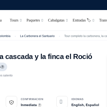
a
Tours
Paquetes
Cabalgatas
Entradas 🏷️
Trans
Colombia
La Carbonera el Santuario
Tour completo la carbonera, la ca
a cascada y la finca el Roció
%
?
es salento
CONFIRMACION
IDIOMAS
Inmediata
English, Español
?