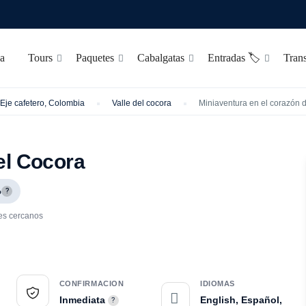
a
Tours
Paquetes
Cabalgatas
Entradas 🏷️
Trans
Eje cafetero, Colombia
Valle del cocora
Miniaventura en el corazón 
el Cocora
%
?
les cercanos
CONFIRMACION
IDIOMAS
Inmediata
English, Español,
?