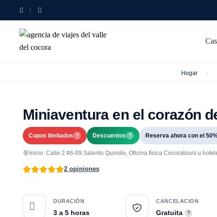
Cas
Hogar
Miniaventura en el corazón d
Cupos limitados
Descuentos
Reserva ahora con el 50
?
?
Inicio: Calle 2 #6-09 Salento Quindío, Oficina física Cocoratours u hote
2 opiniones
DURACIÓN
CANCELACION
3 a 5 horas
Gratuita
?