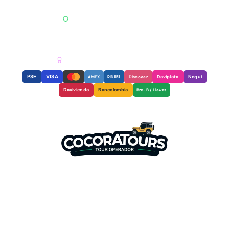
PAGO SEGURO · ENCRIPTACIÓN SSL
RNT
REGISTRO NACIONAL DE TURISMO
AGENCIA RECONOCIDA & CERTIFICADA
PSE
VISA
Daviplata
Nequi
AMEX
DINERS
Discover
Davivienda
Bancolombia
Bre-B / Llaves
Somos tu mejor aliado para
descubrir la magia del Valle del
Cocora y el Eje Cafetero.
Experiencias auténticas con guías
locales expertos.