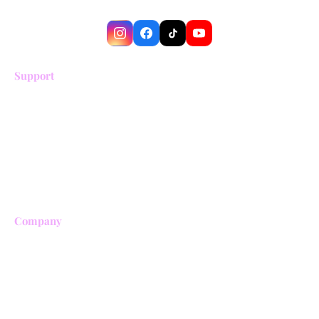
Support
Términos y condiciones
Política de privacidad
Política de cancelación
Trabaja con nosotros
Aliados comerciales
Company
Sobre nosotros
Realiza un pago
Contáctanos
FAQS