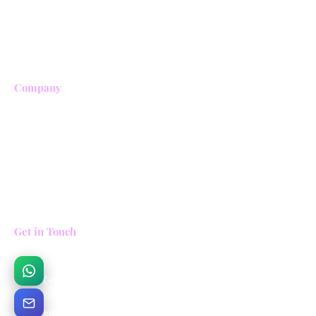
Política de cancelación
Trabaja con nosotros
Aliados comerciales
Company
Sobre nosotros
Realiza un pago
Contáctanos
FAQS
Entradas a Cocora
Get in Touch
ESCRÍBENOS
(+57) 313 759 3013
EMAIL
info@cocoratours.com.co