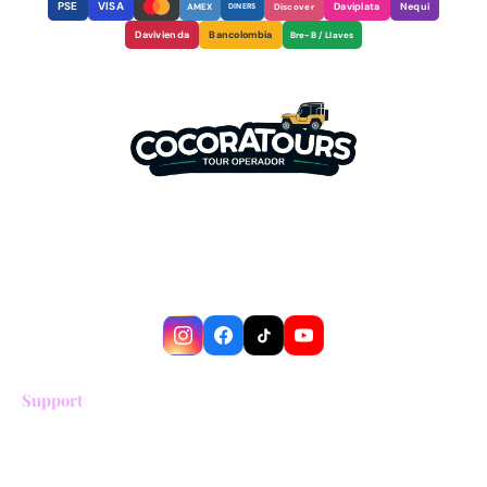
PSE
VISA
Daviplata
Nequi
AMEX
DINERS
Discover
Davivienda
Bancolombia
Bre-B / Llaves
Somos tu mejor aliado para descubrir la
magia del Valle del Cocora y el Eje
Cafetero. Experiencias auténticas con
guías locales expertos.
Support
Términos y condiciones
Política de privacidad