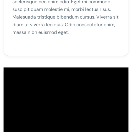
scelerisque nec enim odio. Eget mi commodo
suscipit quam molestie mi, morbi lectus risus.
Malesuada tristique bibendum cursus. Viverra sit
diam ut viverra leo duis. Odio consectetur enim,
massa nibh euismod eget.