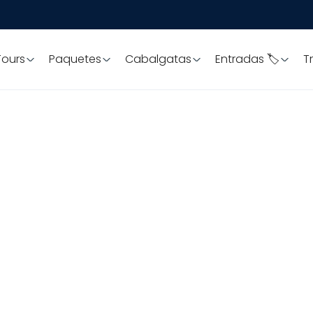
Tours
Paquetes
Cabalgatas
Entradas 🏷️
T