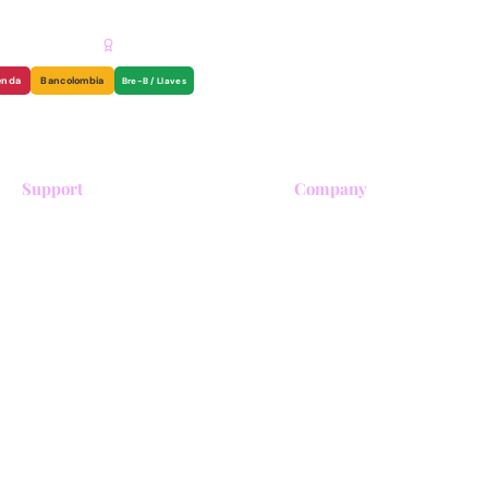
DE TURISMO
AGENCIA RECONOCIDA & CERTIFICADA
enda
Bancolombia
Bre-B / Llaves
Support
Company
Términos y condiciones
Sobre nosotros
Política de privacidad
Realiza un pago
Política de cancelación
Contáctanos
Trabaja con nosotros
FAQS
Aliados comerciales
Entradas a Cocora