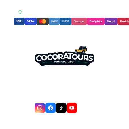
RNT
PAGO SEGURO · ENCRIPTACIÓN SSL
REGISTRO NACIONAL 
PSE
VISA
Daviplata
Nequi
Davivi
AMEX
DINERS
Discover
Somos tu mejor aliado para descubrir la
magia del Valle del Cocora y el Eje
Cafetero. Experiencias auténticas con
guías locales expertos.