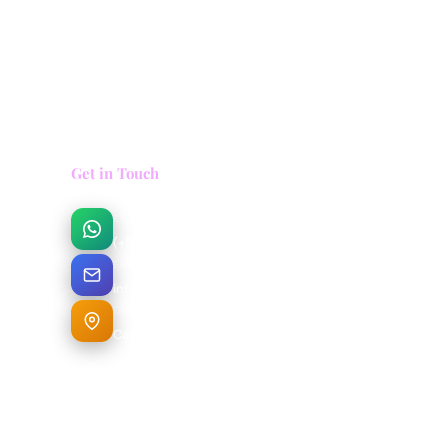
Get in Touch
ESCRÍBENOS
(+57) 313 759 3013
EMAIL
info@cocoratours.com.co
OFICINA
Calle 2 6-09 Salento, Quindío