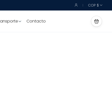
COP $
ransporte
Contacto