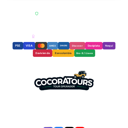
PAGO SEGURO · ENCRIPTACIÓN SSL
RNT
REGISTRO NACIONAL DE TURISMO
AGENCIA RECONOCIDA & CERTIFICADA
PSE
VISA
Daviplata
Nequi
AMEX
DINERS
Discover
Davivienda
Bancolombia
Bre-B / Llaves
Somos tu mejor aliado para descubrir la
magia del Valle del Cocora y el Eje
Cafetero. Experiencias auténticas con
guías locales expertos.