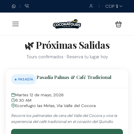
COP $
🌿 Próximas Salidas
Tours confirmados · Reserva tu lugar hoy
Pasadía Palmas & Café Tradicional
☀️ PASADÍA
Martes 12 de mayo, 2026
6:30 AM
Ecorefugio las Mirlas, Vía Valle del Cocora
Recorre los palmerales de cera del Valle del Cocora y vive la
experiencia del café tradicional en el corazón del Quindío.