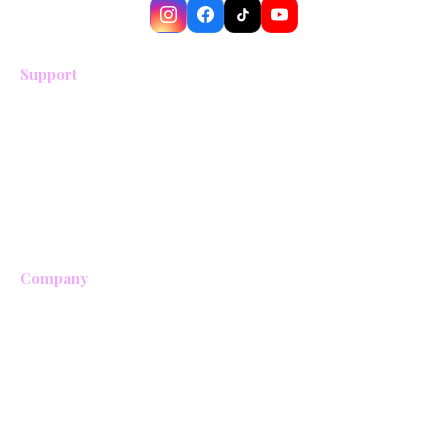
Support
Términos y condiciones
Política de privacidad
Política de cancelación
Trabaja con nosotros
Aliados comerciales
Company
Sobre nosotros
Realiza un pago
Contáctanos
FAQS
Entradas a Cocora